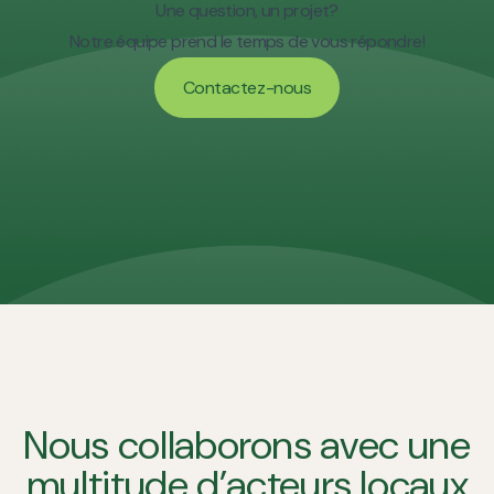
Une question, un projet?
Notre équipe prend le temps de vous répondre!
Contactez-nous
Contactez-nous
Nous collaborons avec une
multitude d’acteurs locaux