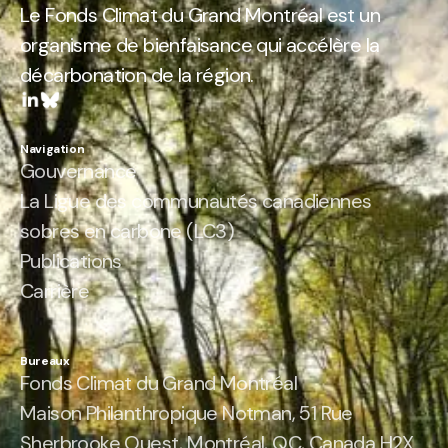
Le Fonds Climat du Grand Montréal est un
organisme de bienfaisance qui accélère la
décarbonation de la région.
Navigation
Gouvernance
La Ligue des communautés canadiennes
sobres en carbone (LC3)
Publications
Carrière
Bureaux
Fonds Climat du Grand Montréal
Maison Philanthropique Notman, 51 Rue
Sherbrooke Ouest, Montréal, QC, Canada H2X