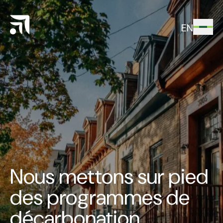
EN
Nous mettons sur pied
des programmes de
décarbonation