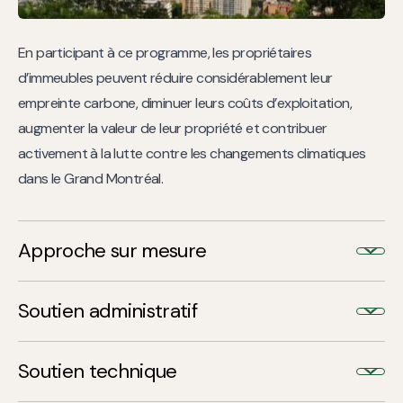
En participant à ce programme, les propriétaires
d’immeubles peuvent réduire considérablement leur
empreinte carbone, diminuer leurs coûts d’exploitation,
augmenter la valeur de leur propriété et contribuer
activement à la lutte contre les changements climatiques
dans le Grand Montréal.
Approche sur mesure
Une approche sur mesure permettant à MultiRés et ses
Soutien administratif
partenaires opérationnels de fournir une évaluation, une
lettre d’intention, un financement jusqu’à 100 % des coûts
MultiRés peut gérer les permis et inspections, les demandes
Soutien technique
admissibles du projet, et une prise en charge complète des
d’incitatifs, ainsi que les relations avec les programmes
rénovations.