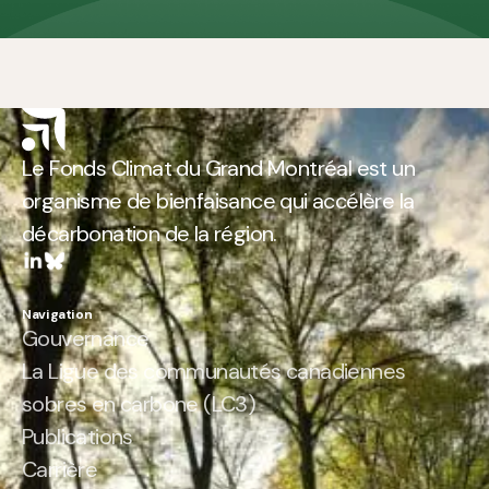
Le Fonds Climat du Grand Montréal est un
organisme de bienfaisance qui accélère la
décarbonation de la région.
Navigation
Gouvernance
La Ligue des communautés canadiennes
sobres en carbone (LC3)
Publications
Carrière