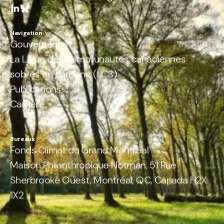
Navigation
Gouvernance
La Ligue des communautés canadiennes
sobres en carbone (LC3)
Publications
Carrière
Bureaux
Fonds Climat du Grand Montréal
Maison Philanthropique Notman, 51 Rue
Sherbrooke Ouest, Montréal, QC, Canada H2X
1X2