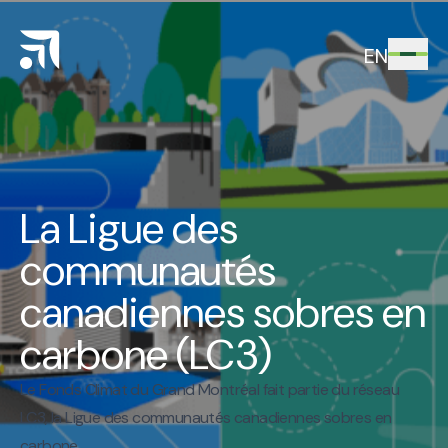
EN
La Ligue des
communautés
canadiennes sobres en
carbone (LC3)
Le Fonds Climat du Grand Montréal fait partie du réseau
LC3, la Ligue des communautés canadiennes sobres en
carbone.