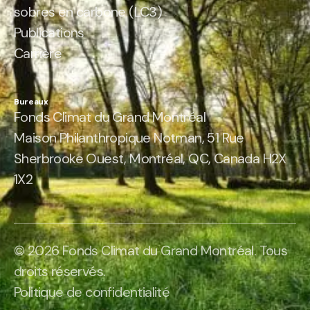
sobres en carbone (LC3)
Publications
Carrière
Bureaux
Fonds Climat du Grand Montréal
Maison Philanthropique Notman, 51 Rue
Sherbrooke Ouest, Montréal, QC, Canada H2X
1X2
© 2026 Fonds Climat du Grand Montréal. Tous
droits réservés.
Politique de confidentialité