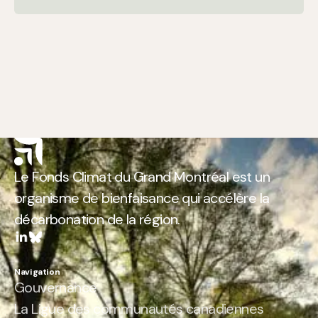
Le Fonds Climat du Grand Montréal est un
organisme de bienfaisance qui accélère la
décarbonation de la région.
Navigation
Gouvernance
La Ligue des communautés canadiennes