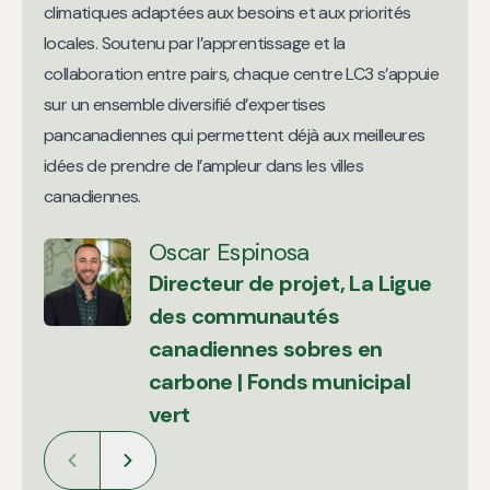
climatiques adaptées aux besoins et aux priorités
locales. Soutenu par l’apprentissage et la
collaboration entre pairs, chaque centre LC3 s’appuie
sur un ensemble diversifié d’expertises
pancanadiennes qui permettent déjà aux meilleures
idées de prendre de l’ampleur dans les villes
canadiennes.
Oscar Espinosa
Directeur de projet, La Ligue
Mary Pickering
des communautés
Conseillère principale, La
canadiennes sobres en
Ligue des communautés
carbone | Fonds municipal
canadiennes sobres en
vert
carbone