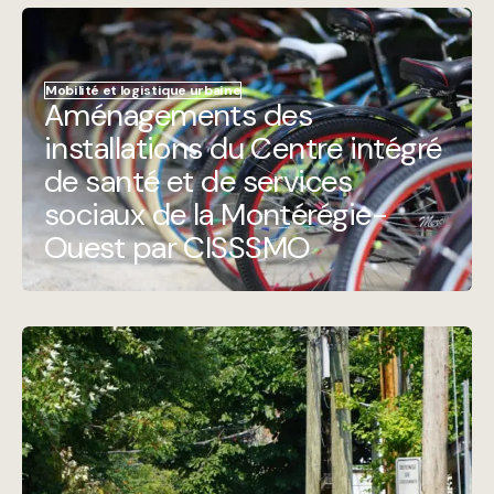
Mobilité et logistique urbaine
Aménagements des
installations du Centre intégré
de santé et de services
sociaux de la Montérégie-
Ouest par CISSSMO