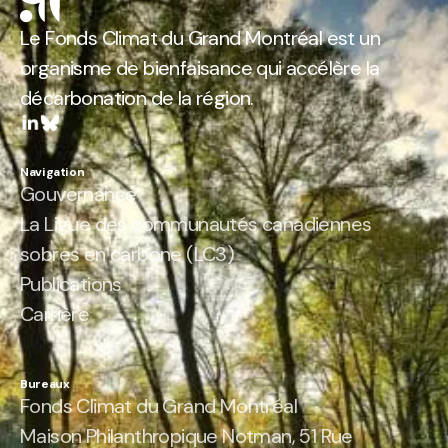
Le Fonds Climat du Grand Montréal est un
organisme de bienfaisance qui accélère la
décarbonation de la région.
Navigation
Gouvernance
La Ligue des communautés canadiennes
sobres en carbone (LC3)
Publications
Carrière
Bureaux
Fonds Climat du Grand Montréal
Maison Philanthropique Notman, 51 Rue