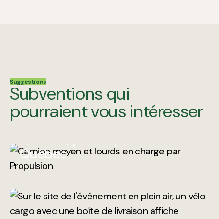
Suggestions
Renforcement de capacités
Subventions qui
Démystification de
pourraient vous intéresser
l’électrification des flottes de
camions moyens et lourds au
Québec, par Propulsion
Québec