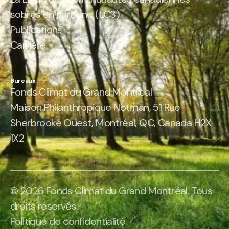
sobres en carbone (LC3)
Publications
Carrière
Bureaux
Fonds Climat du Grand Montréal
Maison Philanthropique Notman, 51 Rue
Sherbrooke Ouest, Montréal, QC, Canada H2X
1X2
© 2026 Fonds Climat du Grand Montréal. Tous
droits réservés.
Politique de confidentialité