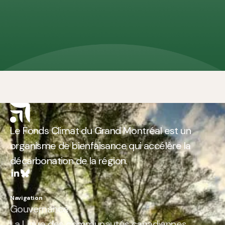
Le Fonds Climat du Grand Montréal est un
organisme de bienfaisance qui accélère la
décarbonation de la région.
Navigation
Gouvernance
La Ligue des communautés canadiennes