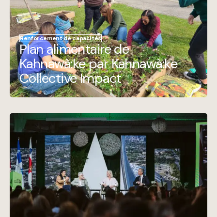
Renforcement de capacités
Plan alimentaire de
Kahnawà:ke par Kahnawà:ke
Collective Impact