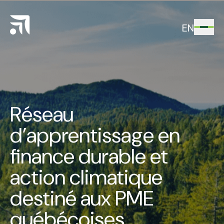
EN
Réseau
d’apprentissage en
finance durable et
action climatique
destiné aux PME
québécoises