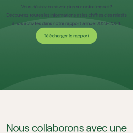
Vous désirez en savoir plus sur notre impact?
Découvrez toutes les informations et les chiffres clés relatifs
à nos activités dans notre rapport annuel 2023-2024.
Télécharger le rapport
Télécharger le rapport
Nous collaborons avec une