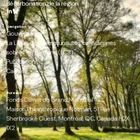
décarbonation de la région.
Navigation
Gouvernance
La Ligue des communautés canadiennes
sobres en carbone (LC3)
Publications
Carrière
Bureaux
Fonds Climat du Grand Montréal
Maison Philanthropique Notman, 51 Rue
Sherbrooke Ouest, Montréal, QC, Canada H2X
1X2