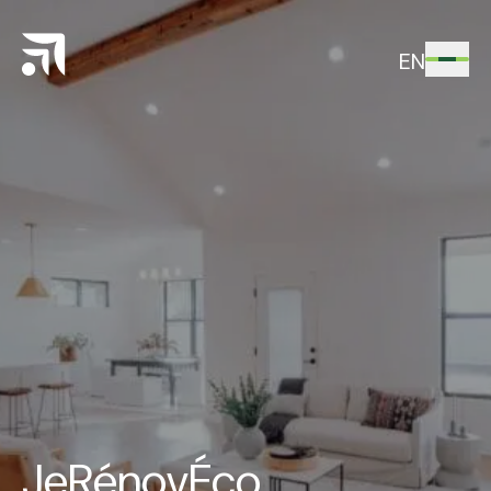
EN
JeRénovÉco