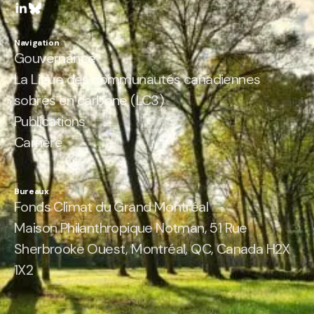
Navigation
Gouvernance
La Ligue des communautés canadiennes
sobres en carbone (LC3)
Publications
Carrière
Bureaux
Fonds Climat du Grand Montréal
Maison Philanthropique Notman, 51 Rue
Sherbrooke Ouest, Montréal, QC, Canada H2X
1X2