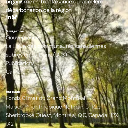
organisme de bienfaisance qui accélère la
décarbonation de la région.
Navigation
Gouvernance
La Ligue des communautés canadiennes
sobres en carbone (LC3)
Publications
Carrière
Bureaux
Fonds Climat du Grand Montréal
Maison Philanthropique Notman, 51 Rue
Sherbrooke Ouest, Montréal, QC, Canada H2X
1X2