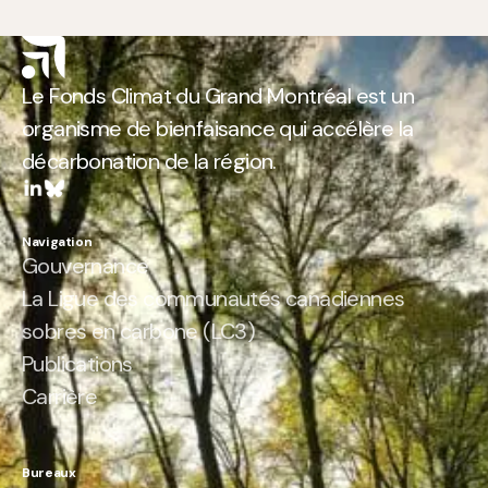
Le Fonds Climat du Grand Montréal est un
organisme de bienfaisance qui accélère la
décarbonation de la région.
Navigation
Gouvernance
La Ligue des communautés canadiennes
sobres en carbone (LC3)
Publications
Carrière
Bureaux