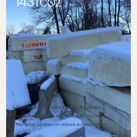
143
TCO2
Tonnes de GES évités à partir des ventes
comptabilisées. Ça fait 1480 allers-retours
Montréal-Québec en voiture à combustion!